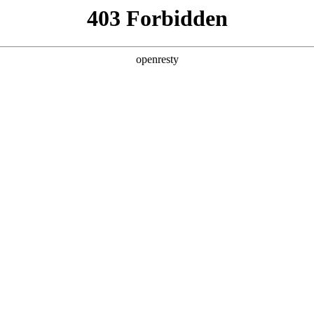
产品及服务
行业解决方案
合作伙伴
投资者关系
称“NO钱包数码”、“我们”和“我们的”）深知隐私对您的重要性
简称“本政策”）。本政策阐述了NO钱包数码如何处理您的个人数据，但本
充政策中，或者在收集数据时提供的通知中发布。
：