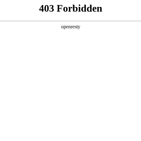
助力企业从效率优化跃向智能跃升，在数智浪潮中锚定进化方向。
包数码、德勤中国（Deloitte）与中国信息通信研究院（CAICT）联合编撰，
建了从战略规划到技术落地的全周期指引体系，
性解决方案。
型演化的必经之路上，要即避免涉足可预见的、未来会被通用大模型能力覆盖的领域。